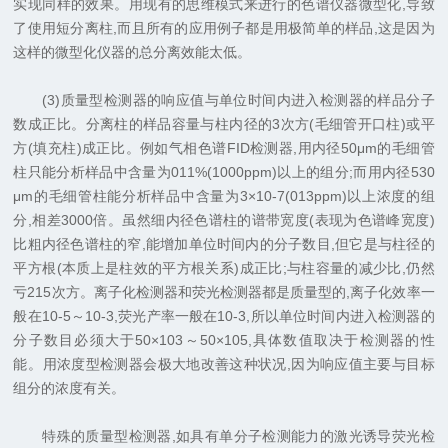
实现同样的效果。用现有的思维模式来进行的色谱仪器微型化,导致
了使用短分离柱,而且所有的应用例子都是用极简单的样品,这是因为
这样的微型化仪器的总分离效能太低。
(3)质量型检测器的响应值与单位时间内进入检测器的样品分子
数成正比。分离柱的样品容量与柱内径的3次方(毛细管开口柱)或平
方(填充柱)成正比。例如气相色谱FID检测器,用内径50μm的毛细管
柱只能分析样品中含量为011%(1000ppm)以上的组分;而用内径530
μm的毛细管柱能分析样品中含量为3×10-7(013ppm)以上浓度的组
分,相差3000倍。虽然细内径色谱柱的谱带宽度(表现为色谱峰宽度)
比粗内径色谱柱的窄,能增加单位时间内的分子数目,但它是与柱径的
平方根(本质上是柱效的平方根关系)成正比;与柱容量的减少比,仍然
亏215次方。离子化检测器和荧光检测器都是质量型的,离子化效率一
般在10-5～10-3,荧光产率一般在10-3,所以单位时间内进入检测器的
分子数目必须大于50×103～50×105,具体数值取决于检测器的性
能。用浓度型检测器会极大地改善这种状况,因为响应值主要与目标
组分的浓度有关。
特殊的质量型检测器,如具有单分子检测能力的激光诱导荧光检