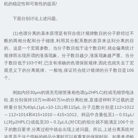
机的稳定性和可靠性的提高!
下面分别讨论上述问题。
(1)色谱分离的基本原理是有符合统计规律数目的分子群经过不
断的两相分配和分子碰撞,利用其分配系数的差异来达到分离的目
的。这是一个宏观参数。当分子数目低于这个数目时,就会偏离统计
规律而出现所谓的涨落现象。分子数目越少,涨落现象越严重。当分
子数目低于103个时,已没有准确的色谱保留规律,因此也就失去了宏
观意义下的分离规律。一般地,保证符合统计规律的分子数目是106
个。
例如内径30μm的填充毛细管液相色谱(μ2HPLC)柱或毛细管电泳
柱,若分别保持10万/m和40万/m的分离柱效,直接进样时不过载的进
样量分别为40pL(1pL=10-12L)和115pL,分子总数分别是112×1012
～112×1014和415×1010～415×1012。样品中含量低至1～0.01μL/
L(对μ2HPLC)或低至20～0.2μL/L(对CE)的组分就不能满足106个分
子的数目要求,分离过程中就会出现上述问题。所以,上述分离系统对
浓度高于这个指标的样品分离时可以有重复的保留时间。如果考虑检