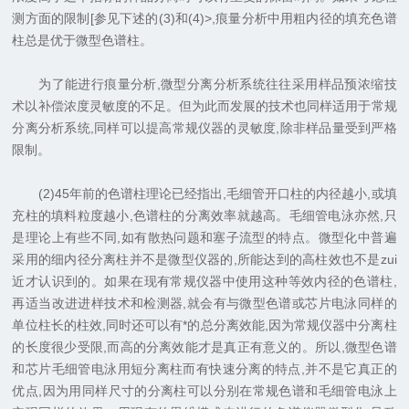
测方面的限制[参见下述的(3)和(4)>,痕量分析中用粗内径的填充色谱
柱总是优于微型色谱柱。
为了能进行痕量分析,微型分离分析系统往往采用样品预浓缩技
术以补偿浓度灵敏度的不足。但为此而发展的技术也同样适用于常规
分离分析系统,同样可以提高常规仪器的灵敏度,除非样品量受到严格
限制。
(2)45年前的色谱柱理论已经指出,毛细管开口柱的内径越小,或填
充柱的填料粒度越小,色谱柱的分离效率就越高。毛细管电泳亦然,只
是理论上有些不同,如有散热问题和塞子流型的特点。微型化中普遍
采用的细内径分离柱并不是微型仪器的,所能达到的高柱效也不是zui
近才认识到的。如果在现有常规仪器中使用这种等效内径的色谱柱,
再适当改进进样技术和检测器,就会有与微型色谱或芯片电泳同样的
单位柱长的柱效,同时还可以有*的总分离效能,因为常规仪器中分离柱
的长度很少受限,而高的分离效能才是真正有意义的。所以,微型色谱
和芯片毛细管电泳用短分离柱而有快速分离的特点,并不是它真正的
优点,因为用同样尺寸的分离柱可以分别在常规色谱和毛细管电泳上