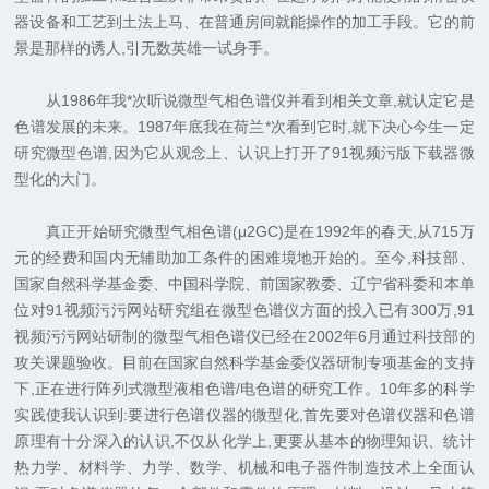
器设备和工艺到土法上马、在普通房间就能操作的加工手段。它的前
景是那样的诱人,引无数英雄一试身手。
从1986年我*次听说微型气相色谱仪并看到相关文章,就认定它是
色谱发展的未来。1987年底我在荷兰*次看到它时,就下决心今生一定
研究微型色谱,因为它从观念上、认识上打开了91视频污版下载器微
型化的大门。
真正开始研究微型气相色谱(μ2GC)是在1992年的春天,从715万
元的经费和国内无辅助加工条件的困难境地开始的。至今,科技部、
国家自然科学基金委、中国科学院、前国家教委、辽宁省科委和本单
位对91视频污污网站研究组在微型色谱仪方面的投入已有300万,91
视频污污网站研制的微型气相色谱仪已经在2002年6月通过科技部的
攻关课题验收。目前在国家自然科学基金委仪器研制专项基金的支持
下,正在进行阵列式微型液相色谱/电色谱的研究工作。10年多的科学
实践使我认识到:要进行色谱仪器的微型化,首先要对色谱仪器和色谱
原理有十分深入的认识,不仅从化学上,更要从基本的物理知识、统计
热力学、材料学、力学、数学、机械和电子器件制造技术上全面认