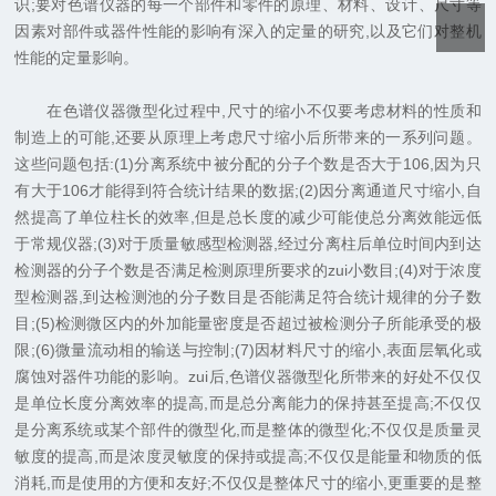
识;要对色谱仪器的每一个部件和零件的原理、材料、设计、尺寸等
因素对部件或器件性能的影响有深入的定量的研究,以及它们对整机
性能的定量影响。
在色谱仪器微型化过程中,尺寸的缩小不仅要考虑材料的性质和
制造上的可能,还要从原理上考虑尺寸缩小后所带来的一系列问题。
这些问题包括:(1)分离系统中被分配的分子个数是否大于106,因为只
有大于106才能得到符合统计结果的数据;(2)因分离通道尺寸缩小,自
然提高了单位柱长的效率,但是总长度的减少可能使总分离效能远低
于常规仪器;(3)对于质量敏感型检测器,经过分离柱后单位时间内到达
检测器的分子个数是否满足检测原理所要求的zui小数目;(4)对于浓度
型检测器,到达检测池的分子数目是否能满足符合统计规律的分子数
目;(5)检测微区内的外加能量密度是否超过被检测分子所能承受的极
限;(6)微量流动相的输送与控制;(7)因材料尺寸的缩小,表面层氧化或
腐蚀对器件功能的影响。zui后,色谱仪器微型化所带来的好处不仅仅
是单位长度分离效率的提高,而是总分离能力的保持甚至提高;不仅仅
是分离系统或某个部件的微型化,而是整体的微型化;不仅仅是质量灵
敏度的提高,而是浓度灵敏度的保持或提高;不仅仅是能量和物质的低
消耗,而是使用的方便和友好;不仅仅是整体尺寸的缩小,更重要的是整